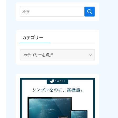
カテゴリー
カ
テ
ゴ
リ
ー