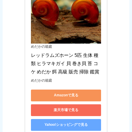
めだかの箱庭
レッドラムズホーン 5匹 生体 種
類 ヒラマキガイ 貝 巻き貝 苔 コ
ケ めだか 餌 高級 販売 掃除 鑑賞
めだかの箱庭
Amazonで見る
楽天市場で見る
Yahoo!ショッピングで見る